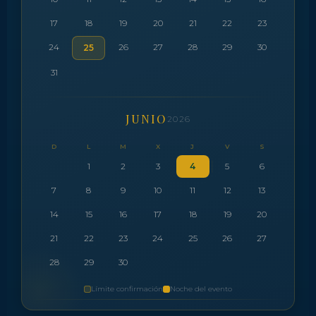
17
18
19
20
21
22
23
24
26
27
28
29
30
25
31
JUNIO
2026
D
L
M
X
J
V
S
1
2
3
4
5
6
7
8
9
10
11
12
13
14
15
16
17
18
19
20
21
22
23
24
25
26
27
28
29
30
Límite confirmación
Noche del evento