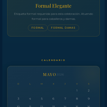
Formal Elegante
Etiqueta formal requerida para esta celebración. Atuendo
formal para caballeros y damas.
FORMAL
FORMAL DAMAS
CALENDARIO
MAYO
2026
D
L
M
X
J
V
S
1
2
3
4
5
6
7
8
9
10
11
12
13
14
15
16