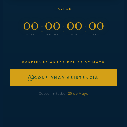
FALTAN
00
00
00
00
:
:
:
DÍAS
HORAS
MIN
SEG
CONFIRMAR ANTES DEL 25 DE MAYO
CONFIRMAR ASISTENCIA
Cupos limitados ·
25 de Mayo