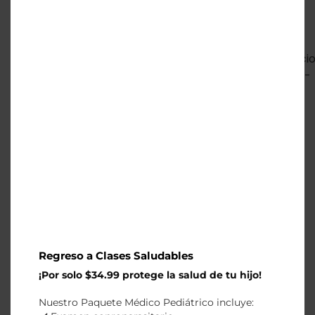
Calle
Elia
Emergencias
Liut
+593 98
N4510
y
734 5242
Telégr
primer
0958936285
Quito-
Ecuado
Regreso a Clases Saludables
¡Por solo $34.99 protege la salud de tu hijo!
Nuestro Paquete Médico Pediátrico incluye: