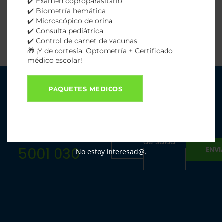
✔️ Examen coproparasitario
✔️ Biometría hemática
✔️ Microscópico de orina
✔️ Consulta pediátrica
✔️ Control de carnet de vacunas
🎁 ¡Y de cortesía: Optometría + Certificado
médico escolar!
PAQUETES MEDICOS
Cuentanos
Emergencias
Tu
tu
Llamar (02)
nombre
problema
de salud
5001 030
No estoy interesad@.