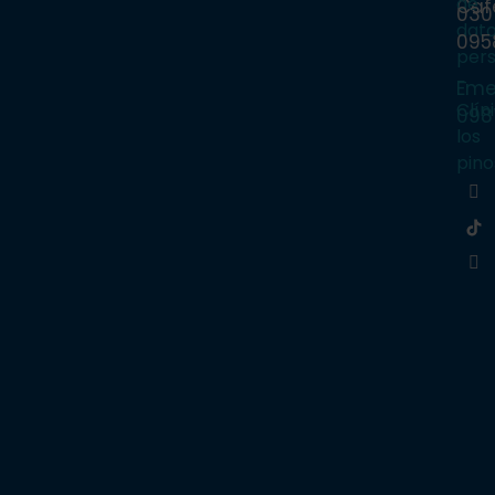
de
Caf
030
dat
095
per
–
Eme
Clín
098
los
pino