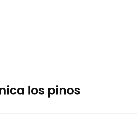
Emergencias
PAQUETES MÉDICOS
+593 98 734 5242
ínica los pinos