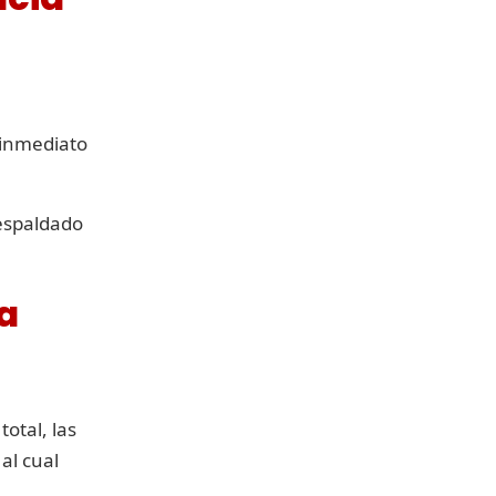
 inmediato
respaldado
la
otal, las
al cual