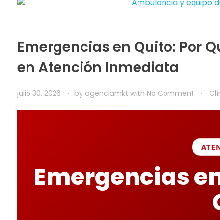
Emergencias en Quito: Por Qu
en Atención Inmediata
julio 30, 2026
by
agenciamkt
with
No Comment
Clí
ATE
Emergencias en