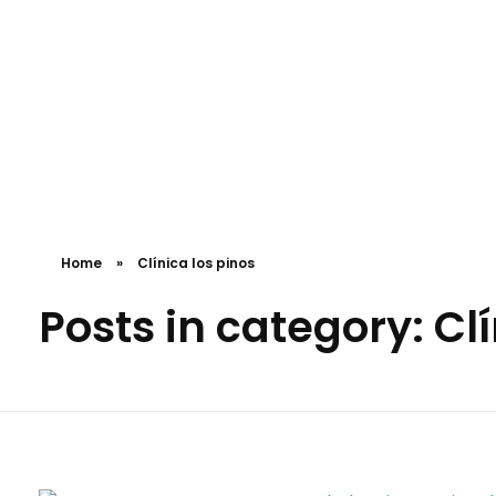
Clínica los pinos
Quirófanos y Clínica privada en Quito
Calle Elia Liut N4510 y Telégrafo Primero.
Quito-Ecuador
Home
»
Clínica los pinos
Posts in category: Cl