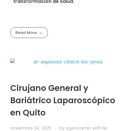
transformación de salud
.
Read More
Cirujano General y
Bariátrico Laparoscópico
en Quito
noviembre 24, 2025
by
agenciamkt
with
No