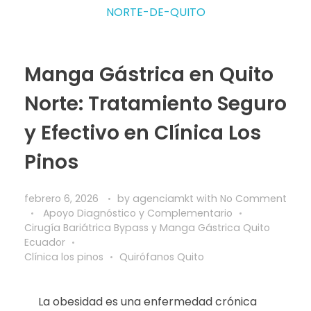
Manga Gástrica en Quito
Norte: Tratamiento Seguro
y Efectivo en Clínica Los
Pinos
febrero 6, 2026
by
agenciamkt
with
No Comment
Apoyo Diagnóstico y Complementario
Cirugía Bariátrica Bypass y Manga Gástrica Quito
Ecuador
Clínica los pinos
Quirófanos Quito
La obesidad es una enfermedad crónica