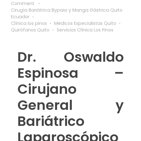
Comment
Cirugía Bariátrica Bypass y Manga Gástrica Quito
Ecuador
Clínica los pinos
Médicos Especialistas Quito
Quirófanos Quito
Servicios Clínica Los Pinos
Dr. Oswaldo
Espinosa –
Cirujano
General y
Bariátrico
Laparoscópico