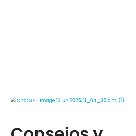
PAQUETES MÉDICOS
Emergencias
+593 98 734 5242
Clínica los pinos
Quirófanos y Clínica privada en Quito
Consejos y