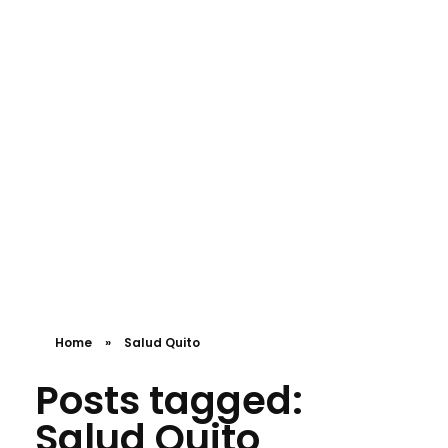
PAQUETES MÉDICOS
Emergencias
+593 98 734 5242
Clínica los pinos
Quirófanos y Clínica privada en Quito
Home
»
Salud Quito
Posts tagged:
Salud Quito