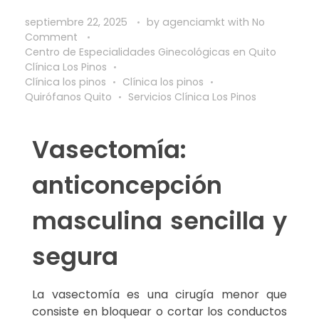
septiembre 22, 2025
by
agenciamkt
with
No
Comment
Centro de Especialidades Ginecológicas en Quito
Clínica Los Pinos
Clínica los pinos
Clínica los pinos
Quirófanos Quito
Servicios Clínica Los Pinos
Vasectomía:
anticoncepción
masculina sencilla y
segura
La vasectomía es una cirugía menor que
consiste en bloquear o cortar los conductos