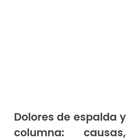
DR. EUGENIO PEÑAHERRERA
Traumatología y ortopedia
DRA. GLADYS MONSERRAT
PAVÓN
Traumatología y ortopedia
Dolores de espalda y
columna: causas,