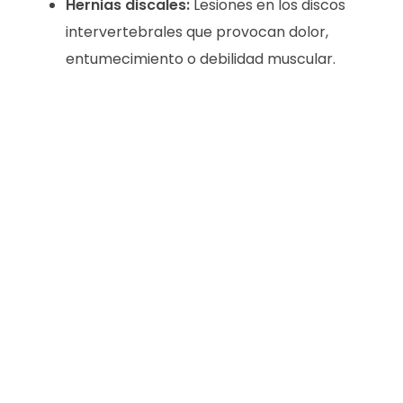
Hernias discales:
Lesiones en los discos
intervertebrales que provocan dolor,
entumecimiento o debilidad muscular.
DR. FRANCISCO GUZMÁN
Traumatología y ortopedia
DR. FRANCISCO SILVA
Traumatología y ortopedia