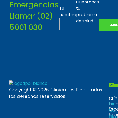
Cuentanos
Emergencias
Tu
tu
Llamar (02)
nombre
problema
de salud
5001 030
Se
M
Co
Clínica los pinos
Copyright © 2026 Clínica Los Pinos todos
Quirófanos y Clínica privada en Quito
los derechos reservados.
Clín
Eme
Dir:
Esp
Cal
Hosp
Elia