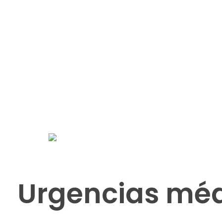
Calle Elia Liut N4510 y Telégrafo Primero.
Quito-Ecuador
Emergencias
+593 98 734 5242
Clínica los pinos
Quirófanos y Clínica privada en Quito
Urgencias méd