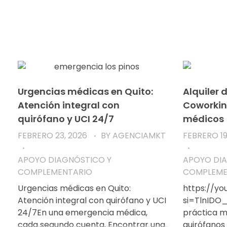
Urgencias médicas en Quito:
Alquiler 
Atención integral con
Coworkin
quirófano y UCI 24/7
médicos
FEBRERO 23, 2026
BY
AGENCIAMKT
FEBRERO 19
APOYO DIAGNÓSTICO Y
APOYO DI
COMPLEMENTARIO
COMPLEME
Urgencias médicas en Quito:
https://y
Atención integral con quirófano y UCI
si=TlnIDO_
24/7En una emergencia médica,
práctica mé
cada segundo cuenta. Encontrar una
quirófanos 