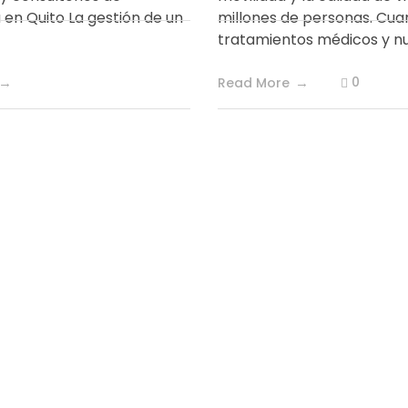
 en Quito La gestión de un
millones de personas. Cua
tratamientos médicos y nutr
0
Read More