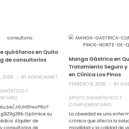
de quirófanos en Quito
Manga Gástrica en Qui
g de consultorios
Tratamiento Seguro y 
en Clínica Los Pinos
, 2026
BY
AGENCIAMKT
FEBRERO 6, 2026
BY
AG
AGNÓSTICO Y
NTARIO
APOYO DIAGNÓSTICO Y
COMPLEMENTARIO
outu.be/JXUH5fwvP6o?
g3iZ9g3Rb Optimice su
La obesidad es una enfer
dica: Alquiler de
crónica que afecta la salud
y consultorios de
movilidad y la calidad de v